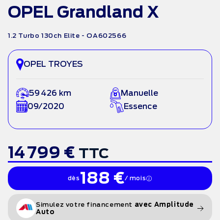
OPEL Grandland X
1.2 Turbo 130ch Elite - OA602566
OPEL TROYES
59 426 km
Manuelle
09/2020
Essence
14 799 €
TTC
188 €
dès
/ mois
Simulez votre financement
avec Amplitude
Auto