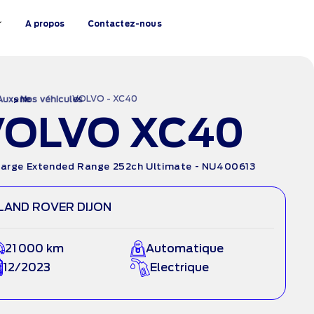
A propos
Contactez-nous
›
VOLVO - XC40
›
Auxerre
Nos véhicules
VOLVO XC40
arge Extended Range 252ch Ultimate - NU400613
LAND ROVER DIJON
21 000 km
Automatique
12/2023
Electrique