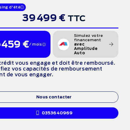
sing d'été
39 499 €
TTC
Simulez votre
financement
459 €
s
/ mois
avec
Amplitude
Auto
crédit vous engage et doit être remboursé.
ifiez vos capacités de remboursement
nt de vous engager.
Nous contacter
0353640969