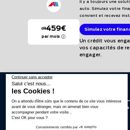
Il y a toujours une solu
auto. Simulez votre fin
convient et recevez ins
459€
dès
Simulez votre fina
par mois
Un crédit vous enga
vos capacités de 
engager.
Nos véhicules en stock
Point de vente du Groupe
Voitures d'occasion
Véhicules 
Amplitude
stock
Véhicules neufs