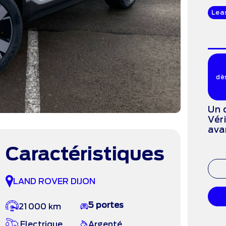
Lea
dè
Un 
Vér
ava
Caractéristiques
LAND ROVER DIJON
5 portes
21 000 km
Electrique
Argenté